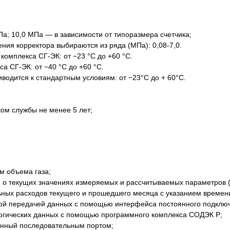
Па; 10,0 МПа — в зависимости от типоразмера счетчика;
ия корректора выбираются из ряда (МПа): 0,08-7,0.
омплекса СГ-ЭК: от −23 °С до +60 °С.
 СГ-ЭК: от −40 °С до +60 °С.
водится к стандартным условиям: от −23°С до + 60°С.
ком службы не менее 5 лет;
м объема газа;
о текущих значениях измеряемых и рассчитываемых параметров (об
ных расходов текущего и прошедшего месяца с указанием времени и
ной передачей данных с помощью интерфейса постоянного подклю
огических данных с помощью программного комплекса СОДЭК Р;
енный последовательным портом;