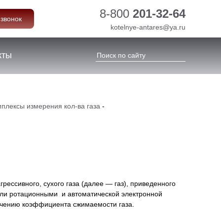
8-800
201-32-64
 звонок
kotelnye-antares@ya.ru
кты
омплексы измерения кол-ва газа
-
ессивного, сухого газа (далее — газ), приведенного
или ротационными и автоматической электронной
ачению коэффициента сжимаемости газа.