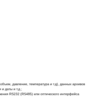
ъем, давление, температура и т.д), данных архивов
 даты и т.д.;
чения RS232 (RS485) или оптического интерфейса