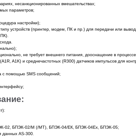
вариях, несанкционированных вмешательствах;
мых параметров;
оцедура настройки);
пу устройств (принтер, модем, ПК и пр.) для передачи или вывода
ПК).
схода.
нально);
ционально, не требует внешнего питания, дооснащение в процессе
A1R, A1K) и среднечастотных (R300) датчиков импульсов для конт
ра с помощью SMS сообщений;
интерфейсу;
ание:
т):
К-02, БПЭК-02/М (/МТ), БПЭК-04/ЕК, БПЭК-04Ех, БПЭК-05;
 данных AS-300.