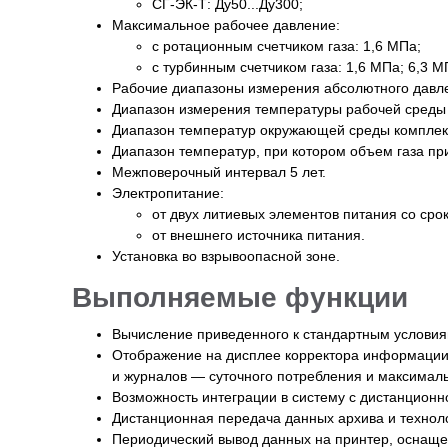
СГ-ЭК-Т: Ду50...Ду300;
Максимальное рабочее давление:
с ротационным счетчиком газа: 1,6 МПа;
с турбинным счетчиком газа: 1,6 МПа; 6,3 М
Рабочие диапазоны измерения абсолютного давлен
Диапазон измерения температуры рабочей среды к
Диапазон температур окружающей среды комплекса
Диапазон температур, при котором объем газа при
Межповерочный интервал 5 лет.
Электропитание:
от двух литиевых элементов питания со сро
от внешнего источника питания.
Установка во взрывоопасной зоне.
Выполняемые функции
Вычисление приведенного к стандартным условия
Отображение на дисплее корректора информации 
и журналов — суточного потребления и максималь
Возможность интеграции в систему с дистанцион
Дистанционная передача данных архива и технол
Периодический вывод данных на принтер, оснащ