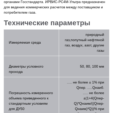
органами Госстандарта. ИРВИС-РС4М-Ультра предназначен
для ведения коммерческих расчетов между поставщиком и
потребителем газа.
Технические параметры
природный
газ,попутный нефтяной
Измеряемая среда
газ, воздух, азот, другие
газы
Диаметры условного
50, 80, 100 мм
прохода
..... не более ± 1% при
Qпер. .....Qнаиб.
Погрешность измеренного
..... не более
объема приведенного к
±(1+4(Qпер-
стандартным условиям
Q)*Qнаим/((Qпер-
для ДУ50
Qнаим)*Q))% при