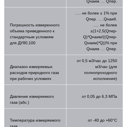
Qнаим. ... Qпер.
..... не более ± 1% при
Qпер. .....Qнаиб.
Погрешность измеренного
..... не более
объема приведенного к
±(1+2,5(Qпер-
стандартным условиям
Q)*Qнаим/((Qпер-
для ДУ80,100
Qнаим)*Q))% при
Qнаим. ... Qпер.
от 0,5 м3/час до 1250
Диапазон измеряемых
м3/час (для
расходов природного газа
полнопроходного
при рабочих условиях
исполнения)
Давление измеряемого
от 0,05 до 6,3 МПа
газа (абс.)
Температура измеряемого
от -40 до +60°С
газа