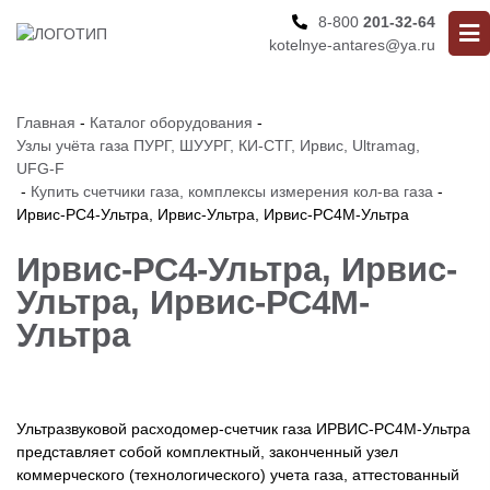
8-800
201-32-64
kotelnye-antares@ya.ru
Главная
-
Каталог оборудования
-
Узлы учёта газа ПУРГ, ШУУРГ, КИ-СТГ, Ирвис, Ultramag,
UFG-F
-
Купить счетчики газа, комплексы измерения кол-ва газа
-
Ирвис-РС4-Ультра, Ирвис-Ультра, Ирвис-РС4М-Ультра
Ирвис-РС4-Ультра, Ирвис-
Ультра, Ирвис-РС4М-
Ультра
Ультразвуковой расходомер-счетчик газа ИРВИС-РС4М-Ультра
представляет собой комплектный, законченный узел
коммерческого (технологического) учета газа, аттестованный