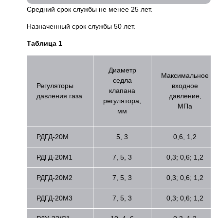
Средний срок службы не менее 25 лет.
Назначенный срок службы 50 лет.
Таблица 1
Диаметр
Максимальное
седла
Регуляторы
входное
клапана
давления газа
давление,
регулятора,
МПа
мм
РДГД-20М
5, 3
0,6; 1,2
РДГД-20М1
7, 5, 3
0,3; 0,6; 1,2
РДГД-20М2
7, 5, 3
0,3; 0,6; 1,2
РДГД-20М3
7, 5, 3
0,3; 0,6; 1,2