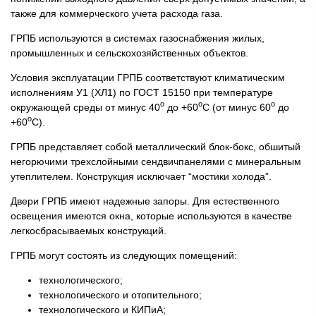
также для коммерческого учета расхода газа.
ГРПБ используются в системах газоснабжения жилых,
промышленных и сельскохозяйственных объектов.
Условия эксплуатации ГРПБ соответствуют климатическим
исполнениям У1 (ХЛ1) по ГОСТ 15150 при температуре
o
o
o
окружающей среды от минус 40
до +60
С (от минус 60
до
o
+60
С).
ГРПБ представляет собой металлический блок-бокс, обшитый
негорючими трехслойными сендвичпанелями с минеральным
утеплителем. Конструкция исключает “мостики холода”.
Двери ГРПБ имеют надежные запоры. Для естественного
освещения имеются окна, которые используются в качестве
легкосбрасываемых конструкций.
ГРПБ могут состоять из следующих помещений:
технологического;
технологического и отопительного;
технологического и КИПиА;