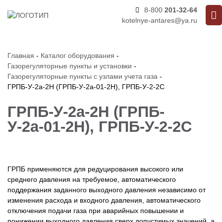
8-800
201-32-64
kotelnye-antares@ya.ru
Главная
-
Каталог оборудования
-
Газорегуляторные пункты и установки
-
Газорегуляторные пункты с узлами учета газа
-
ГРПБ-У-2а-2Н (ГРПБ-У-2а-01-2Н), ГРПБ-У-2-2С
ГРПБ-У-2а-2Н (ГРПБ-
У-2а-01-2Н), ГРПБ-У-2-2С
ГРПБ применяются для редуцирования высокого или
среднего давления на требуемое, автоматического
поддержания заданного выходного давления независимо от
изменения расхода и входного давления, автоматического
отключения подачи газа при аварийных повышении и
понижении выходного давления сверх допустимых значений, а