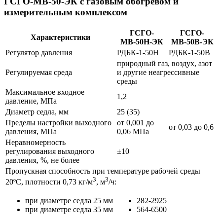
ГСГО-МВ-50-ЭК с газовым обогревом и
измерительным комплексом
ГСГО-
ГСГО-
Характеристики
МВ-50Н-ЭК
МВ-50В-ЭК
Регулятор давления
РДБК-1-50Н
РДБК-1-50В
природный газ, воздух, азот
Регулируемая среда
и другие неагрессивные
среды
Максимальное входное
1,2
давление, МПа
Диаметр седла, мм
25 (35)
Пределы настройки выходного
от 0,001 до
от 0,03 до 0,6
давления, МПа
0,06 МПа
Неравномерность
регулирования выходного
±10
давления, %, не более
Пропускная способность при температуре рабочей среды
3
3
20ºС, плотности 0,73 кг/м
, м
/ч:
при диаметре седла 25 мм
282-2925
при диаметре седла 35 мм
564-6500